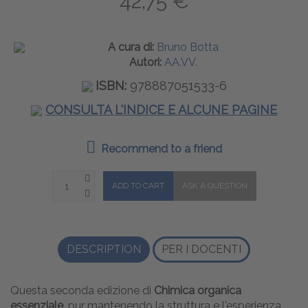
42,75 €
A cura di:
Bruno Botta
Autori:
AA.VV.
ISBN:
978887051533-6
CONSULTA L'INDICE E ALCUNE PAGINE
Recommend to a friend
DESCRIPTION
PER I DOCENTI
Questa seconda edizione di
Chimica organica
essenziale
, pur mantenendo la struttura e l'esperienza