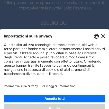
“I libri pesano tanto: eppure, chi se ne ciba e se li mette in
corpo, vive tra le nuvole” Luigi Pirandello
SEGUICI QUI:
CONTATTI
Edi.Ermes srl
Viale E. Forlanini, 21 - 20134, Milano
(+39)027021121
E-mail:
eeinfo@eenet.it
This website uses cookies to ensure
Partita IVA e Codice Fiscale: 02254790153
you get the best experience on our
ORARI
website.
Lunedì — Giovedì: - 08:30 - 13:00 – 14:00 - 17:30
Venerdì: - 08:30 - 13:00 – 14:00 - 16:00
Got it!