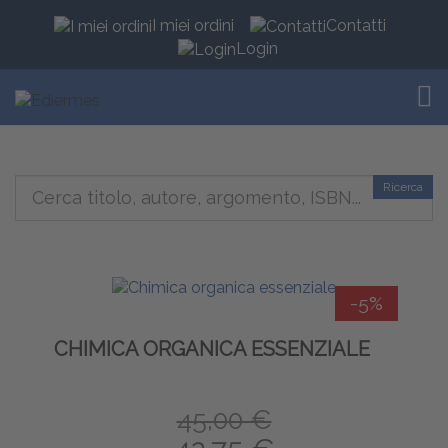
I miei ordini
Contatti
Login
TOG
Ricerca
-5%
CHIMICA ORGANICA ESSENZIALE
45,00 €