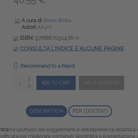
A cura di:
Bruno Botta
Autori:
AA.VV.
ISBN:
978887051478-0
CONSULTA L'INDICE E ALCUNE PAGINE
Recommend to a friend
DESCRIPTION
PER I DOCENTI
nica
ha usufruito dei suggerimenti e dell'esperienza didattic
ificata per migliorare contenuti, leggibilità e presentazione 