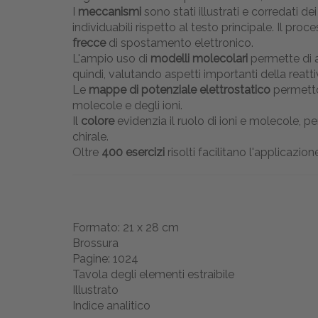
I
meccanismi
sono stati illustrati e corredati de
individuabili rispetto al testo principale. Il pr
frecce
di spostamento elettronico.
L'ampio uso di
modelli molecolari
permette di a
quindi, valutando aspetti importanti della reatti
Le
mappe di potenziale elettrostatico
permetton
molecole e degli ioni.
Il
colore
evidenzia il ruolo di ioni e molecole, pe
chirale.
Oltre
400 esercizi
risolti facilitano l'applicazion
Formato: 21 x 28 cm
Brossura
Pagine: 1024
Tavola degli elementi estraibile
Illustrato
Indice analitico