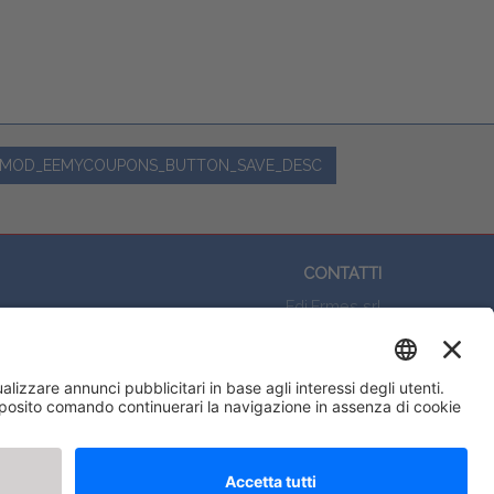
MOD_EEMYCOUPONS_BUTTON_SAVE_DESC
CONTATTI
Edi.Ermes srl
Viale E. Forlanini, 21 - 20134, Milano
(+39)027021121
E-mail:
eeinfo@eenet.it
Partita IVA e Codice Fiscale: 02254790153
ORARI
Lunedì — Giovedì: - 08:30 - 13:00 – 14:00 - 17:30