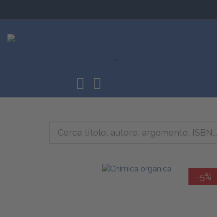
CORSI
-5%