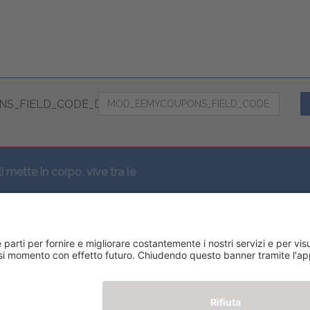
S_FIELD_CODE_DESC
li mette in corpo, vive tra le