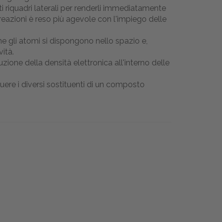
siti riquadri laterali per renderli immediatamente
 reazioni è reso più agevole con l'impiego delle
e gli atomi si dispongono nello spazio e,
vità.
ione della densità elettronica all'interno delle
guere i diversi sostituenti di un composto