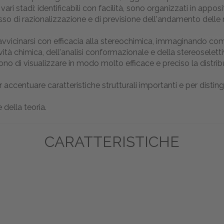
i vari stadi: identificabili con facilità, sono organizzati in appo
ocesso di razionalizzazione e di previsione dell'andamento delle
vvicinarsi con efficacia alla stereochimica, immaginando com
vità chimica, dell'analisi conformazionale e della stereoseletti
o di visualizzare in modo molto efficace e preciso la distribuz
r accentuare caratteristiche strutturali importanti e per distin
e della teoria.
CARATTERISTICHE