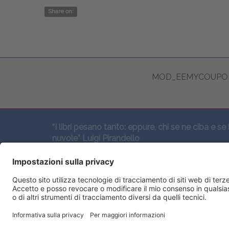
Share on:
MOD_EEMYCOUPON
“I libri pesano tanto: eppure, chi se ne ciba e se 
nuvole” Luigi Pirandello
SEGUICI QUI: