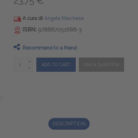
23,75 €
A cura di:
Angela Marchese
ISBN:
978887051688-3
Recommend to a friend
DESCRIPTION