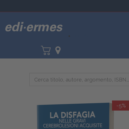
CORSI
-5%