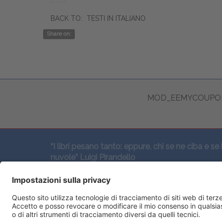
BACK TO:
TESTI IN ITALIANO
Share on:
MOD_EEMYCOUPON
“I libri pesano tanto: eppure, chi se ne ciba e se 
nuvole” Luigi Pirandello
SEGUICI QUI: