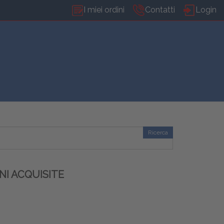
I miei ordini
Contatti
Login
Ricerca
NI ACQUISITE