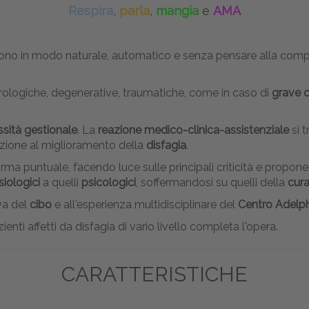
Respira
,
parla
,
mangia
e
AMA
iono in modo naturale, automatico e senza pensare alla comp
rologiche, degenerative, traumatiche, come in caso di
grave c
sità gestionale
. La
reazione medico-clinica-assistenziale
si 
enzione al miglioramento della
disfagia
.
puntuale, facendo luce sulle principali criticità e proponendo 
iologici
a quelli
psicologici
, soffermandosi su quelli della
cur
iva del
cibo
e all'esperienza multidisciplinare del
Centro Adelph
ienti affetti da disfagia di vario livello completa l'opera.
CARATTERISTICHE