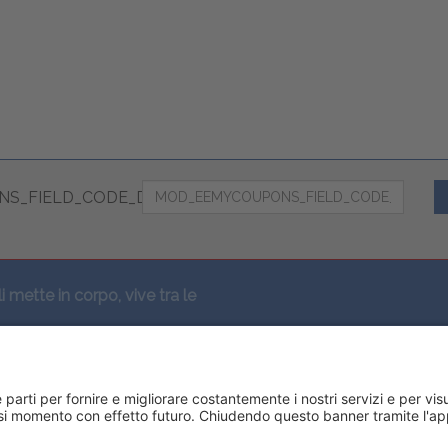
S_FIELD_CODE_DESC
li mette in corpo, vive tra le