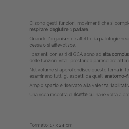
Ci sono gesti, funzioni, movimenti che si comp
respirare
,
deglutire
e
parlare
.
Quando l'organismo è affetto da patologie neu
cessa o si affievolisce.
I pazienti con esiti di GCA sono ad
alta comples
delle funzioni vitali, prestando particolare att
Nel volume si approfondisce questo tema in forma 
esaminano tutti gli aspetti da quelli
anatomo-fis
Ampio spazio è riservato alla valenza riabilitat
Una ricca raccolta di
ricette
culinarie volta a paz
Formato: 17 x 24 cm