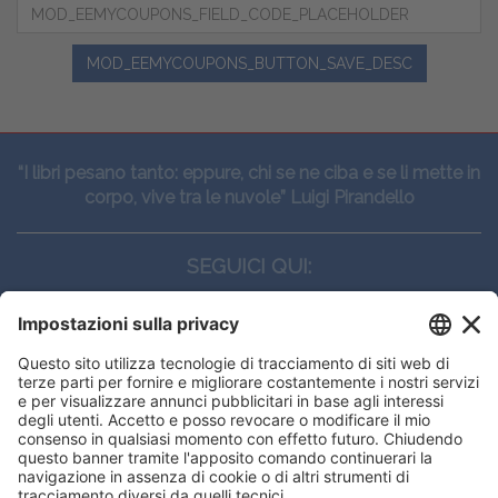
MOD_EEMYCOUPONS_BUTTON_SAVE_DESC
“I libri pesano tanto: eppure, chi se ne ciba e se li mette in
corpo, vive tra le nuvole” Luigi Pirandello
SEGUICI QUI:
CONTATTI
Edi.Ermes srl
Viale E. Forlanini, 21 - 20134, Milano
(+39)027021121