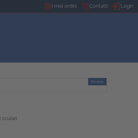
I miei ordini
Contatti
Login
Ricerca
 oculari