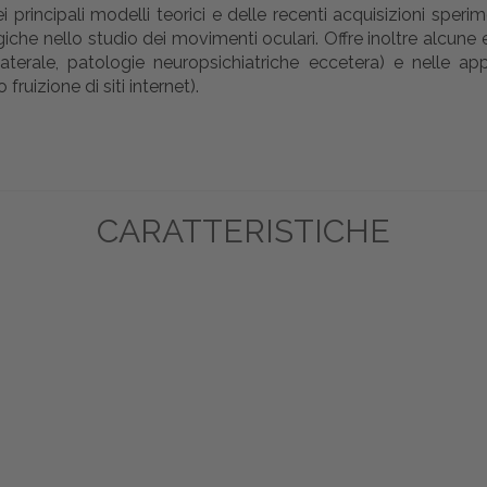
ei principali modelli teorici e delle recenti acquisizioni sper
iche nello studio dei movimenti oculari. Offre inoltre alcun
aterale, patologie neuropsichiatriche eccetera) e nelle appl
uizione di siti internet).
CARATTERISTICHE