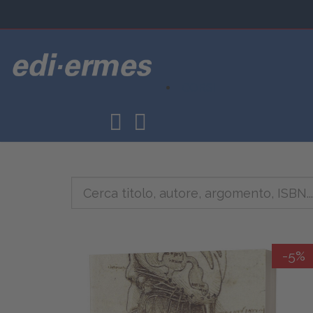
CORSI
-5%