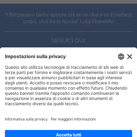
“I libri pesano tanto: eppure, chi se ne ciba e se li mette in
corpo, vive tra le nuvole” Luigi Pirandello
SEGUICI QUI:
CONTATTI
Edi.Ermes srl
Viale E. Forlanini, 21 - 20134, Milano
(+39)027021121
E-mail:
eeinfo@eenet.it
Partita IVA e Codice Fiscale: 02254790153
ORARI
Lunedì — Giovedì: - 08:30 - 13:00 – 14:00 - 17:30