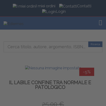
I miei ordini
Contatti
Login
TOG
Ricerca
-5%
IL LABILE CONFINE TRA NORMALE E
PATOLOGICO
25,00 €