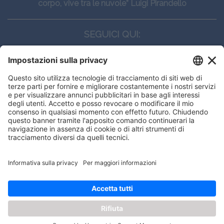
corpo, vive tra le nuvole” Luigi Pirandello
SEGUICI QUI:
CONTATTI
Edi.Ermes srl
Viale E. Forlanini, 21 - 20134, Milano
(+39)027021121
E-mail:
eeinfo@eenet.it
This website uses cookies to ensure
Partita IVA e Codice Fiscale: 02254790153
you get the best experience on our
ORARI
website.
Lunedì — Giovedì: - 08:30 - 13:00 – 14:00 - 17:30
Venerdì: - 08:30 - 13:00 – 14:00 - 16:00
Got it!