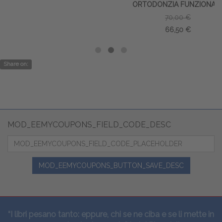
ORTODONZIA FUNZIONALE
70,00 €
66,50 €
Share on:
MOD_EEMYCOUPONS_FIELD_CODE_DESC
MOD_EEMYCOUPONS_BUTTON_SAVE_DESC
“I libri pesano tanto: eppure, chi se ne ciba e se li mette in