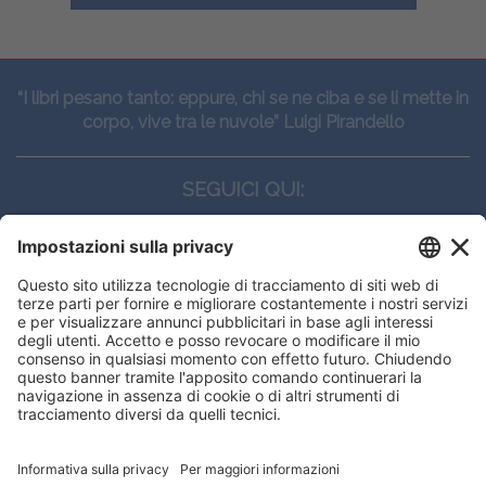
“I libri pesano tanto: eppure, chi se ne ciba e se li mette in
corpo, vive tra le nuvole” Luigi Pirandello
SEGUICI QUI:
CONTATTI
Edi.Ermes srl
Viale E. Forlanini, 21 - 20134, Milano
(+39)027021121
E-mail:
eeinfo@eenet.it
This website uses cookies to ensure
Partita IVA e Codice Fiscale: 02254790153
you get the best experience on our
ORARI