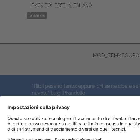
BACK TO:
TESTI IN ITALIANO
Share on:
MOD_EEMYCOUPON
“I libri pesano tanto: eppure, chi se ne ciba e se 
nuvole” Luigi Pirandello
SEGUICI QUI: