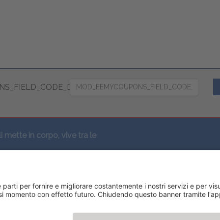
S_FIELD_CODE_DESC
li mette in corpo, vive tra le