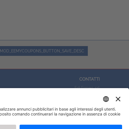
MOD_EEMYCOUPONS_BUTTON_SAVE_DESC
CONTATTI
Edi.Ermes srl
Viale E. Forlanini, 21 - 20134, Milano
(+39)027021121
E-mail:
eeinfo@eenet.it
Partita IVA e Codice Fiscale: 02254790153
ORARI