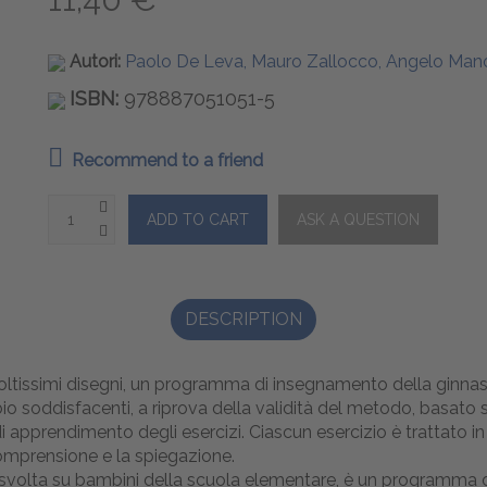
Autori:
Paolo De Leva, Mauro Zallocco, Angelo Mano
ISBN:
978887051051-5
Recommend to a friend
DESCRIPTION
moltissimi disegni, un programma di insegnamento della ginnast
bbio soddisfacenti, a riprova della validità del metodo, basat
di apprendimento degli esercizi. Ciascun esercizio è trattato 
 comprensione e la spiegazione.
svolta su bambini della scuola elementare, è un programma d