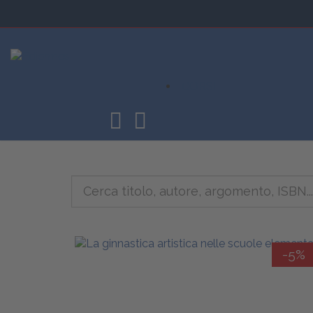
CORSI
-5%