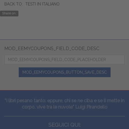
BACK TO:
TESTI IN ITALIANO
Share on:
MOD_EEMYCOUPONS_FIELD_CODE_DESC
MOD_EEMYCOUPONS_BUTTON_SAVE_DESC
“I libri pesano tanto: eppure, chi se ne ciba e se li mette in
corpo, vive tra le nuvole” Luigi Pirandello
SEGUICI QUI: