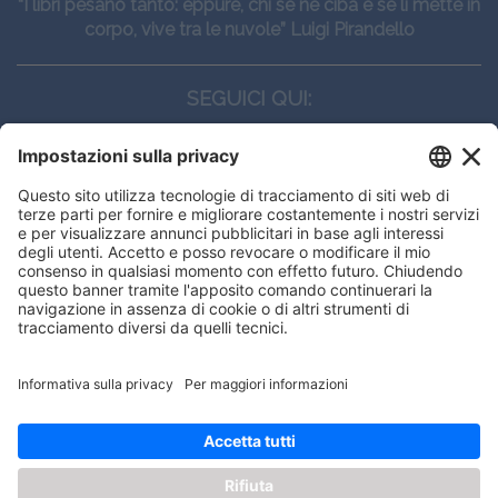
“I libri pesano tanto: eppure, chi se ne ciba e se li mette in
corpo, vive tra le nuvole” Luigi Pirandello
SEGUICI QUI:
CONTATTI
Edi.Ermes srl
Viale E. Forlanini, 21 - 20134, Milano
(+39)027021121
E-mail:
eeinfo@eenet.it
This website uses cookies to ensure
Partita IVA e Codice Fiscale: 02254790153
you get the best experience on our
ORARI
website.
Lunedì — Giovedì: - 08:30 - 13:00 – 14:00 - 17:30
Venerdì: - 08:30 - 13:00 – 14:00 - 16:00
Got it!