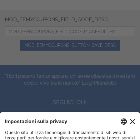
MOD_EEMYCOUPONS_FIELD_CODE_DESC
MOD_EEMYCOUPONS_BUTTON_SAVE_DESC
“I libri pesano tanto: eppure, chi se ne ciba e se li mette in
corpo, vive tra le nuvole” Luigi Pirandello
SEGUICI QUI:
CONTATTI