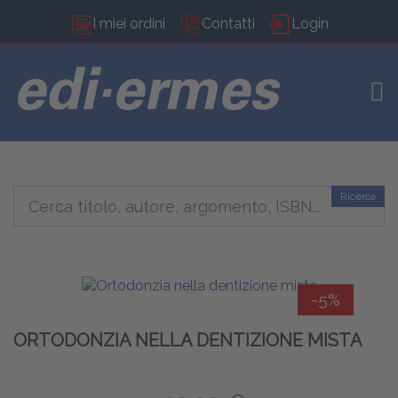
I miei ordini
Contatti
Login
TOG
Ricerca
-5%
ORTODONZIA NELLA DENTIZIONE MISTA