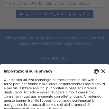
MOD_EEMYCOUPONS_BUTTON_SAVE_DESC
“I libri pesano tanto: eppure, chi se ne ciba e se li mette in
corpo, vive tra le nuvole” Luigi Pirandello
SEGUICI QUI:
CONTATTI
Edi.Ermes srl
Viale E. Forlanini, 21 - 20134, Milano
(+39)027021121