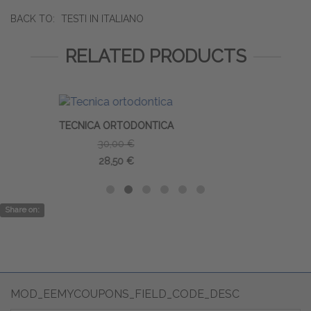
BACK TO:
TESTI IN ITALIANO
RELATED PRODUCTS
A
ORTOGNATODONZIA
99,00 €
94,05 €
Share on:
MOD_EEMYCOUPONS_FIELD_CODE_DESC