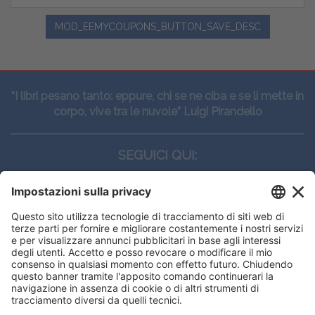
MOD_EEMYCOUPONS_BUTTON_SAVE_DESC
“I libri pesano tanto: eppure, chi se ne ciba e se li mette in
corpo, vive tra le nuvole” Luigi Pirandello
SEGUICI QUI:
CONTATTI
Edi.Ermes srl
Viale E. Forlanini, 21 - 20134, Milano
(+39)027021121
E-mail:
eeinfo@eenet.it