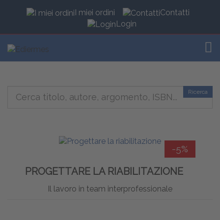
I miei ordini
Contatti
Login
TOG
Ricerca
-5%
PROGETTARE LA RIABILITAZIONE
Il lavoro in team interprofessionale