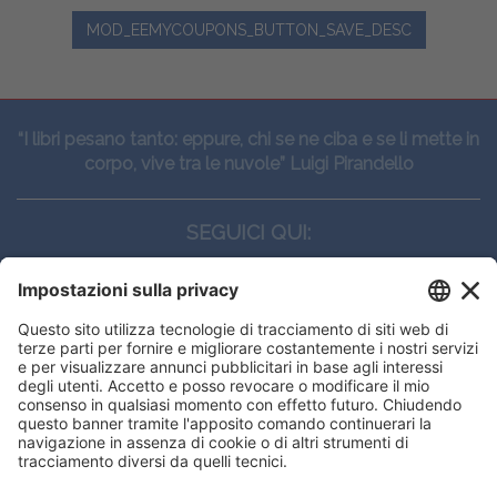
MOD_EEMYCOUPONS_BUTTON_SAVE_DESC
“I libri pesano tanto: eppure, chi se ne ciba e se li mette in
corpo, vive tra le nuvole” Luigi Pirandello
SEGUICI QUI:
CONTATTI
Edi.Ermes srl
Viale E. Forlanini, 21 - 20134, Milano
(+39)027021121
E-mail:
eeinfo@eenet.it
This website uses cookies to ensure