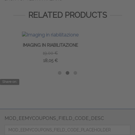
RELATED PRODUCTS
LITAZIONE
IDROCHINESITERAP
70,00 €
66,50 €
Share on:
MOD_EEMYCOUPONS_FIELD_CODE_DESC