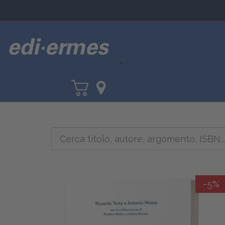
CORSI
-5%