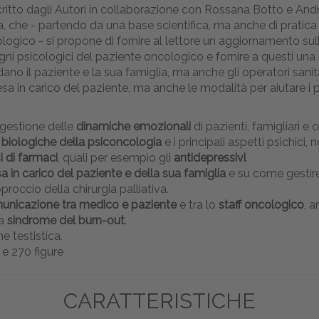
scritto dagli Autori in collaborazione con Rossana Botto e Andr
, che - partendo da una base scientifica, ma anche di pratica
gico - si propone di fornire al lettore un aggiornamento sull
ni psicologici del paziente oncologico e fornire a questi una r
ano il paziente e la sua famiglia, ma anche gli operatori sanita
esa in carico del paziente, ma anche le modalità per aiutare i p
i gestione delle
dinamiche emozionali
di pazienti, famigliari e
i biologiche della psiconcologia
e i principali aspetti psichici
i di farmaci
, quali per esempio gli
antidepressivi
.
a in carico del paziente e della sua famiglia
e su come gestire 
proccio della chirurgia palliativa.
unicazione tra medico e paziente
e tra lo
staff oncologico
, 
la
sindrome del burn-out
.
e testistica.
e 270 figure
CARATTERISTICHE