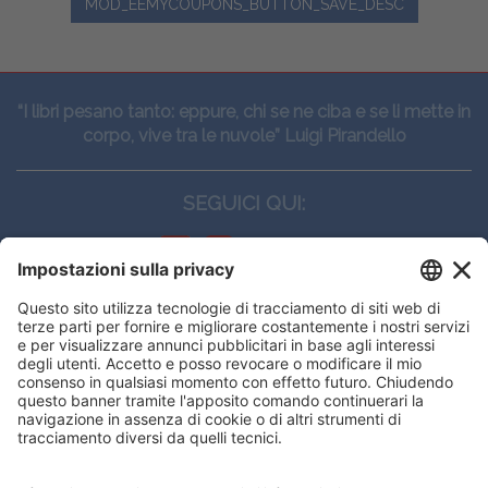
MOD_EEMYCOUPONS_BUTTON_SAVE_DESC
“I libri pesano tanto: eppure, chi se ne ciba e se li mette in
corpo, vive tra le nuvole” Luigi Pirandello
SEGUICI QUI:
CONTATTI
Edi.Ermes srl
Viale E. Forlanini, 21 - 20134, Milano
(+39)027021121
E-mail:
eeinfo@eenet.it
This website uses cookies to ensure
Partita IVA e Codice Fiscale: 02254790153