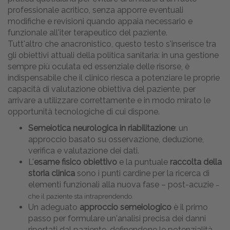
professionale acritico, senza apporre eventuali
modifiche e revisioni quando appaia necessario e
funzionale all'iter terapeutico del paziente.
Tutt'altro che anacronistico, questo testo s'inserisce tra
gli obiettivi attuali della politica sanitaria: in una gestione
sempre più oculata ed essenziale delle risorse, è
indispensabile che il clinico riesca a potenziare le proprie
capacità di valutazione obiettiva del paziente, per
arrivare a utilizzare correttamente e in modo mirato le
opportunità tecnologiche di cui dispone.
Semeiotica neurologica in riabilitazione
: un
approccio basato su osservazione, deduzione,
verifica e valutazione dei dati.
L'
esame fisico obiettivo
e la puntuale
raccolta della
storia clinica
sono i punti cardine per la ricerca di
elementi funzionali alla nuova fase – post-acuzie
–
che il paziente sta intraprendendo.
Un adeguato
approccio semeiologico
è il primo
passo per formulare un'analisi precisa dei danni
riportati dal paziente, definendone le potenzialità