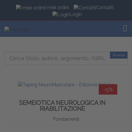
I miei ordini
Contatti
Login
TOG
Ricerca
-5%
SEMEIOTICA NEUROLOGICA IN
RIABILITAZIONE
Fondamenti