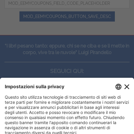
MOD_EEMYCOUPONS_BUTTON_SAVE_DESC
“I libri pesano tanto: eppure, chi se ne ciba e se li mette in
corpo, vive tra le nuvole” Luigi Pirandello
SEGUICI QUI:
CONTATTI
Edi.Ermes srl
Viale E. Forlanini, 21 - 20134, Milano
(+39)027021121
E-mail:
eeinfo@eenet.it