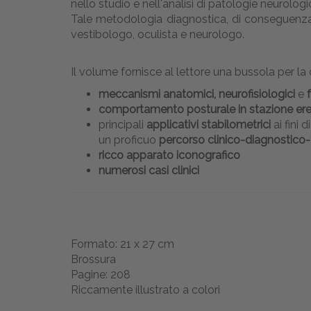
nello studio e nell'analisi di patologie neurolog
Tale metodologia diagnostica, di conseguenza, pu
vestibologo, oculista e neurologo.
Il volume fornisce al lettore una bussola per l
meccanismi anatomici, neurofisiologici
e
comportamento posturale in stazione ere
principali
applicativi stabilometrici
ai fini 
un proficuo
percorso clinico-diagnostico
ricco
apparato iconografico
numerosi
casi clinici
Formato: 21 x 27 cm
Brossura
Pagine: 208
Riccamente illustrato a colori