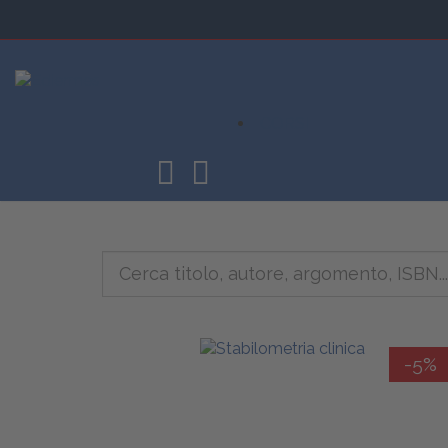
CORSI
-5%