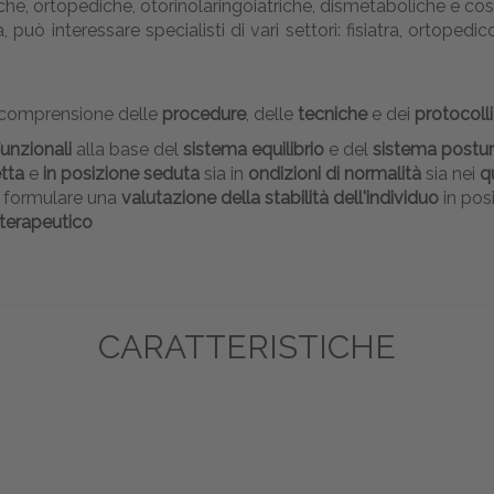
iche, ortopediche, otorinolaringoiatriche, dismetaboliche e così
ò interessare specialisti di vari settori: fisiatra, ortopedic
a comprensione delle
procedure
, delle
tecniche
e dei
protocolli
funzionali
alla base del
sistema equilibrio
e del
sistema postur
tta
e
in posizione seduta
sia in
ondizioni di normalità
sia nei
q
di formulare una
valutazione della stabilità dell'individuo
in pos
-terapeutico
CARATTERISTICHE