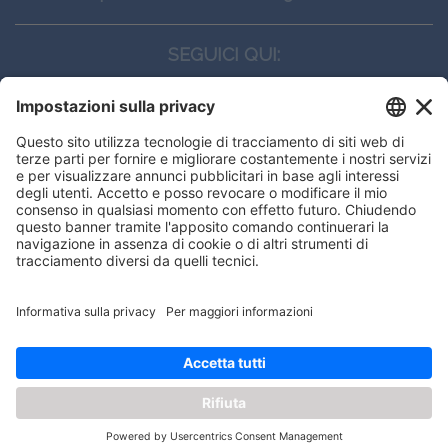
SEGUICI QUI:
CONTATTI
Edi.Ermes srl
Viale E. Forlanini, 21 - 20134, Milano
(+39)027021121
E-mail:
eeinfo@eenet.it
This website uses cookies to ensure
Partita IVA e Codice Fiscale: 02254790153
you get the best experience on our
ORARI
website.
Lunedì — Giovedì: - 08:30 - 13:00 – 14:00 - 17:30
Venerdì: - 08:30 - 13:00 – 14:00 - 16:00
Got it!