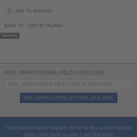
ADD TO WISHLIST
BACK TO:
TESTI IN ITALIANO
Share on:
MOD_EEMYCOUPONS_FIELD_CODE_DESC
MOD_EEMYCOUPONS_BUTTON_SAVE_DESC
“I libri pesano tanto: eppure, chi se ne ciba e se li mette in
corpo, vive tra le nuvole” Luigi Pirandello