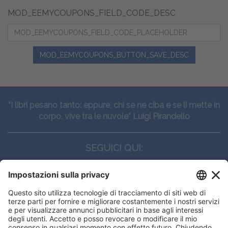
MOD_EEMYCOUPONS_FIELD_CODE_DESC
MOD_EEMYCOUPONS_BUTTON_SAVE_DESC
“I libri pesano tanto: eppure, chi se ne ciba e se li mette in
corpo, vive tra le nuvole” Luigi Pirandello
SEGUICI QUI:
CONTATTI
Edi.Ermes srl