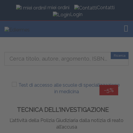
I miei ordini
Contatti
Login
TOG
Ricerca
-5%
TECNICA DELL'INVESTIGAZIONE
L’attività della Polizia Giudiziaria dalla notizia di reato
all’accusa