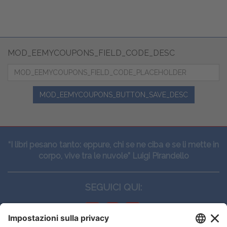
MOD_EEMYCOUPONS_FIELD_CODE_DESC
MOD_EEMYCOUPONS_BUTTON_SAVE_DESC
“I libri pesano tanto: eppure, chi se ne ciba e se li mette in
corpo, vive tra le nuvole” Luigi Pirandello
SEGUICI QUI: