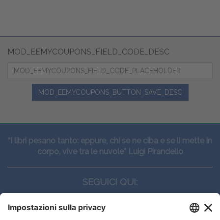
MOD_EEMYCOUPONS_FIELD_CODE_DESC
MOD_EEMYCOUPONS_BUTTON_SAVE_DESC
“I libri pesano tanto: eppure, chi se ne ciba e se li mette in
corpo, vive tra le nuvole” Luigi Pirandello
SEGUICI QUI: