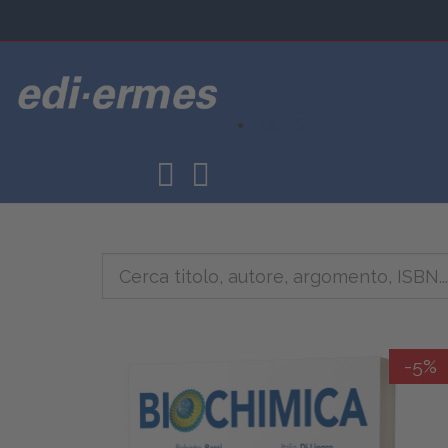
CORSI
-5%