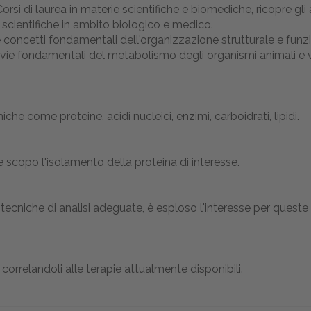
Corsi di laurea in materie scientifiche e biomediche, ricopre gl
e scientifiche in ambito biologico e medico.
 concetti fondamentali dell'organizzazione strutturale e fu
e vie fondamentali del metabolismo degli organismi animali e v
he come proteine, acidi nucleici, enzimi, carboidrati, lipidi.
 scopo l'isolamento della proteina di interesse.
di tecniche di analisi adeguate, è esploso l'interesse per que
 correlandoli alle terapie attualmente disponibili.