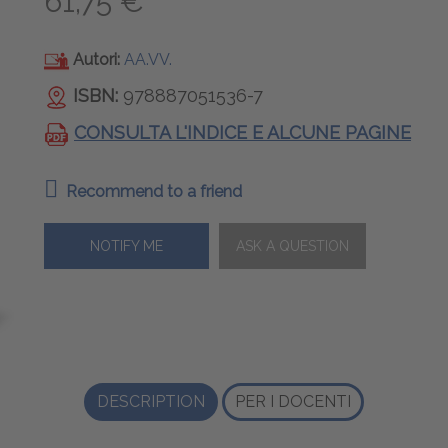
61,75 €
Autori:
AA.VV.
ISBN:
978887051536-7
CONSULTA L'INDICE E ALCUNE PAGINE
Recommend to a friend
NOTIFY ME
DESCRIPTION
PER I DOCENTI