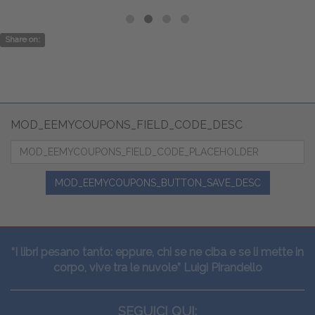
Share on:
MOD_EEMYCOUPONS_FIELD_CODE_DESC
MOD_EEMYCOUPONS_BUTTON_SAVE_DESC
“I libri pesano tanto: eppure, chi se ne ciba e se li mette in
corpo, vive tra le nuvole” Luigi Pirandello
SEGUICI QUI: