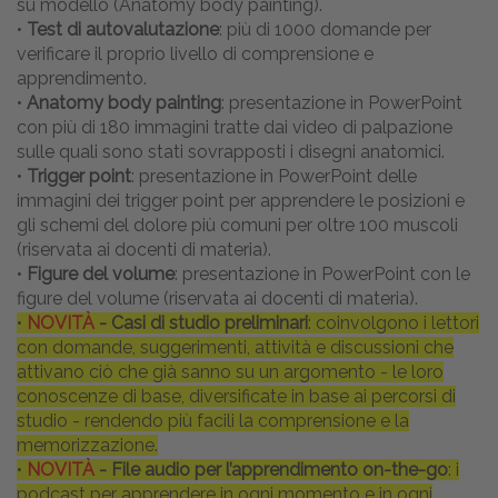
su modello (Anatomy body painting).
•
Test di autovalutazione
: più di 1000 domande per
verificare il proprio livello di comprensione e
apprendimento.
•
Anatomy body painting
: presentazione in PowerPoint
con più di 180 immagini tratte dai video di palpazione
sulle quali sono stati sovrapposti i disegni anatomici.
•
Trigger point
: presentazione in PowerPoint delle
immagini dei trigger point per apprendere le posizioni e
gli schemi del dolore più comuni per oltre 100 muscoli
(riservata ai docenti di materia).
•
Figure del volume
: presentazione in PowerPoint con le
figure del volume (riservata ai docenti di materia).
•
NOVITÀ
- Casi di studio preliminari
: coinvolgono i lettori
con domande, suggerimenti, attività e discussioni che
attivano ciò che già sanno su un argomento - le loro
conoscenze di base, diversificate in base ai percorsi di
studio - rendendo più facili la comprensione e la
memorizzazione.
•
NOVITÀ
- File audio per l’apprendimento on-the-go
: i
podcast per apprendere in ogni momento e in ogni