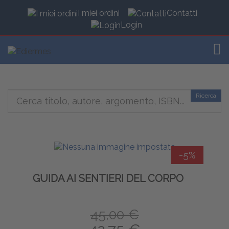
I miei ordini
Contatti
Login
TOG
Ricerca
-5%
GUIDA AI SENTIERI DEL CORPO
45,00 €