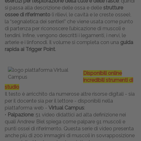
esercizi per l’esplorazione della cute e delle fasce
, quindi
si passa alla descrizione delle ossa e delle
strutture
ossee di riferimento
(i rilievi, le cavità e le creste ossee),
la “segnaletica dei sentieri” che viene usata come punto
di partenza per riconoscere l’ubicazione di muscoli e
tendini. Infine, vengono descritti i legamenti, i nervi, le
arterie e i linfonodi. Il volume si completa con una
guida
rapida ai Trigger Point
.
Disponibili online
incredibili strumenti di
studio
Il testo è arricchito da numerose altre risorse digitali - sia
per il docente sia per il lettore - disponibili nella
piattaforma web -
Virtual Campus
:
•
Palpazione
: 51 video didattici ad alta definizione nei
quali Andrew Biel spiega come palpare 91 muscoli e
punti ossei di riferimento. Questa serie di video presenta
anche più di 200 immagini di muscoli in sovrapposizione