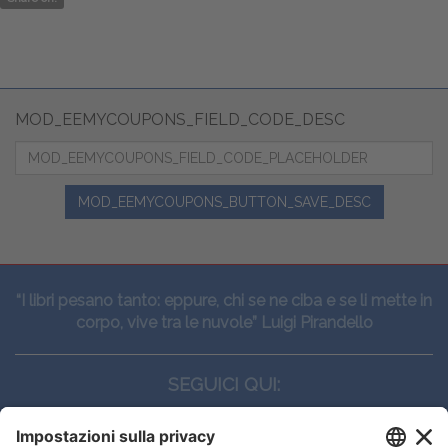
MOD_EEMYCOUPONS_FIELD_CODE_DESC
MOD_EEMYCOUPONS_BUTTON_SAVE_DESC
“I libri pesano tanto: eppure, chi se ne ciba e se li mette in
corpo, vive tra le nuvole” Luigi Pirandello
SEGUICI QUI: