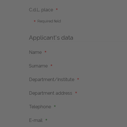
C.d.L. place
Required field
Applicant's data
Name
Surname
Department/Institute
Department address
Telephone
E-mail