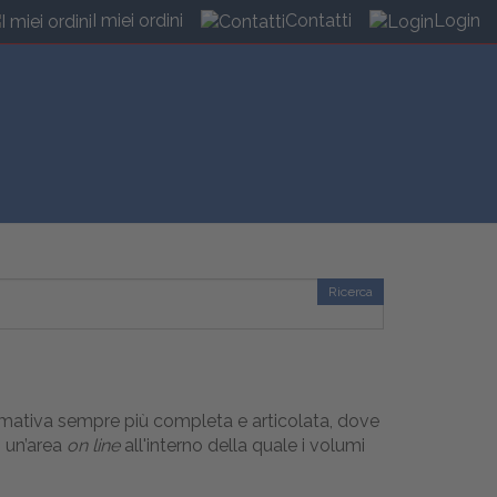
I miei ordini
Contatti
Login
Ricerca
ormativa sempre più completa e articolata, dove
i un’area
on line
all'interno della quale i volumi