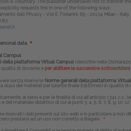
es is voluntary. The publisher undertakes not to transfer the 
plicitly requests this in one of the following ways:
amento dati Privacy - V.le E. Forlanini, 65 - 20134 Milan - Italy
2.83
enet.it
personal data
ual Campus
 della piattaforma Virtual Campus
(descritte nelle Dichiarazi
n qualità di docente e
per abilitare le successive sottoscrizioni
ivere senza riserve le
Norme generali della piattaforma Virtu
a duso dei materiali per lutente finale Edi.Ermes) in qualità d
camente, ai sensi e per le finalità di cui all'articolo 1341 c.c., l
 del materiale didattico di cui ai punti 3, 4, 5, 6, 7, 8, 9, 10, 12 
servati i dati presenti sul sito web e in particolare a non di
ero prestarsi ad un uso non corretto e illegale.
rispettare il Copyright e le leggi in materia di diritto d'auto