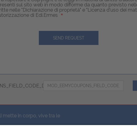
 presenti sul sito web in modo difforme da quanto previsto nel
itte nelle "Dichiarazione di proprietà" e "Licenza d'uso dei mater
torizzazione di Edi.Ermes
S_FIELD_CODE_DESC
li mette in corpo, vive tra le