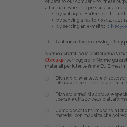
of data to our company for these purpos
alter them when the person concerned ex
by writing to: Edi.Ermes srl - Tratt
by sending a fax to +39.02.70.21.1
by sending an e-mail to
privacy@e
I authorize the processing of my 
Norme generali della piattaforma Virt
Clicca qui
per leggere le
Norme generali
materiali per lutente finale Edi.Ermes) i
Dichiaro di aver letto e di sottoscr
Dichiarazione di proprietà e Licenz
Dichiaro altresì di approvare specifi
licenza e utilizzo della piattaforma e
Come docente mi impegno a tenere ri
materiali con modalità che potrebb
Come docente mi impegno altresì a 