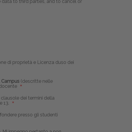
data to third parties, and to cancel or
one di proprietà e Licenza duso dei
al Campus
(descritte nelle
i docente
e clausole dei termini della
e 13.
ffondere presso gli studenti
re. Mi impegno pertanto a non