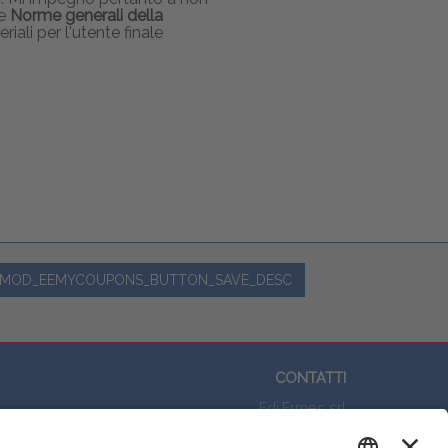
le
Norme generali della
iali per l'utente finale
MOD_EEMYCOUPONS_BUTTON_SAVE_DESC
CONTATTI
Edi.Ermes srl
Viale E. Forlanini, 21 - 20134, Milano