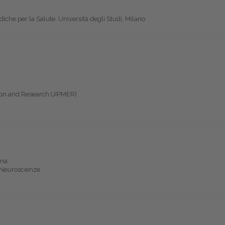
iche per la Salute, Università degli Studi, Milano
tion and Research (JIPMER)
ana
 Neuroscienze