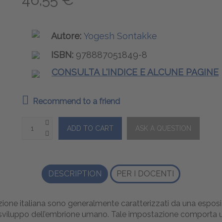
Autore:
Yogesh Sontakke
ISBN:
978887051849-8
CONSULTA L'INDICE E ALCUNE PAGINE
Recommend to a friend
DESCRIPTION
PER I DOCENTI
edizione italiana sono generalmente caratterizzati da una esp
sviluppo dell’embrione umano. Tale impostazione comporta 