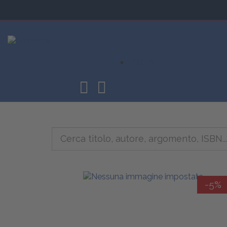
CORSI
-5%