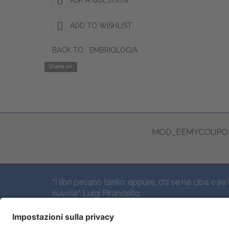
ADD TO WISHLIST
BACK TO:
EMBRIOLOGIA
Share on:
MOD_EEMYCOUPON
“I libri pesano tanto: eppure, chi se ne ciba e se 
nuvole” Luigi Pirandello
SEGUICI QUI: