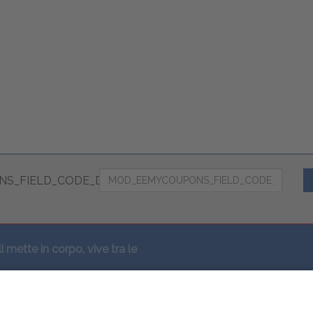
S_FIELD_CODE_DESC
li mette in corpo, vive tra le