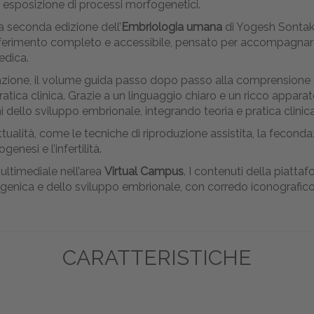
 esposizione di processi morfogenetici.
 la seconda edizione dell’
Embriologia umana
di Yogesh Sontak
ferimento completo e accessibile, pensato per accompagnare gl
edica.
ultazione, il volume guida passo dopo passo alla comprensione
atica clinica. Grazie a un linguaggio chiaro e un ricco appara
 dello sviluppo embrionale, integrando teoria e pratica clinica
lità, come le tecniche di riproduzione assistita, la fecondazio
enesi e l’infertilità.
ultimediale nell’area
Virtual Campus
. I contenuti della piat
 genica e dello sviluppo embrionale, con corredo iconografico
CARATTERISTICHE