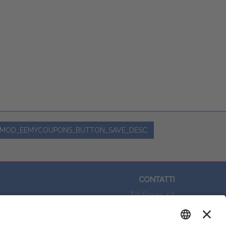
MOD_EEMYCOUPONS_BUTTON_SAVE_DESC
CONTATTI
Edi.Ermes srl
Viale E. Forlanini, 21 - 20134, Milano
(+39)027021121