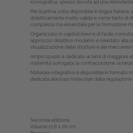
iconografica, spesso dovuta ad una ridondante
Per la prima volta disponibile in lingua italiana,
didatticamente molto valida e come testo di ri
complessa ma essenziale per la formazione m
Organizzato in capitoli brevi e di facile cons
approccio didattico moderno e orientato alla pr
visualizzazione delle strutture e dei meccanismi
Ampio spazio è dedicato ai temi di maggiore attua
maternità surrogata, la contraccezione, la teratog
Materiale integrativo è disponibile in formato m
dedicata alle basi molecolari della regolazione
Seconda edizione,
Volume 21,6 x 28 cm,