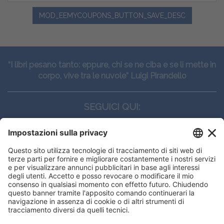
MOD_EEMYCOUPONS_BUTTON_SAVE_DESC
“I libri pesano tanto: eppure, chi se ne ciba e se li mette in
corpo, vive tra le nuvole” Luigi Pirandello
SEGUICI QUI:
CONTATTI
Edi.Ermes srl
Viale E. Forlanini, 21 - 20134, Milano
(+39)027021121
E-mail:
eeinfo@eenet.it
This website uses cookies to ensure