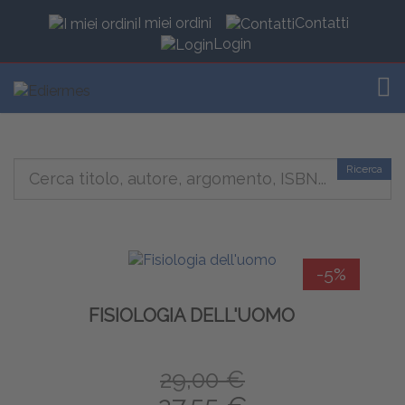
I miei ordini
Contatti
Login
TOG
Ricerca
-5%
FISIOLOGIA DELL'UOMO
29,00 €