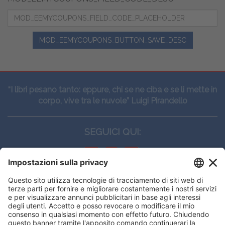
MOD_EEMYCOUPONS_BUTTON_SAVE_DESC
“I libri pesano tanto: eppure, chi se ne ciba e se li mette in
corpo, vive tra le nuvole” Luigi Pirandello
SEGUICI QUI:
CONTATTI
Edi.Ermes srl
Viale E. Forlanini, 21 - 20134, Milano