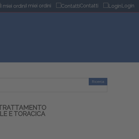
I miei ordini
Contatti
Login
Ricerca
. TRATTAMENTO
LE E TORACICA