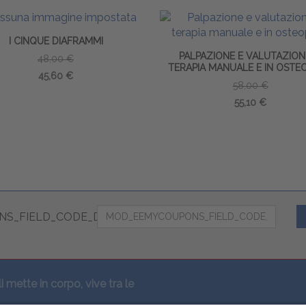
I CINQUE DIAFRAMMI
PALPAZIONE E VALUTAZION
48,00 €
TERAPIA MANUALE E IN OSTE
45,60 €
58,00 €
55,10 €
S_FIELD_CODE_DESC
li mette in corpo, vive tra le