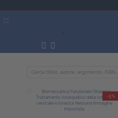
CORSI
-5%