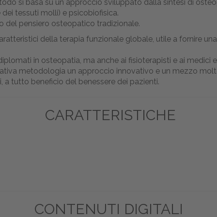
todo si basa su un approccio sviluppato dalla sintesi di osteo
ei tessuti molli) e psicobiofisica.
del pensiero osteopatico tradizionale.
ratteristici della terapia funzionale globale, utile a fornire una
 ai diplomati in osteopatia, ma anche ai fisioterapisti e ai medic
lativa metodologia un approccio innovativo e un mezzo molto e
li, a tutto beneficio del benessere dei pazienti.
CARATTERISTICHE
CONTENUTI DIGITALI