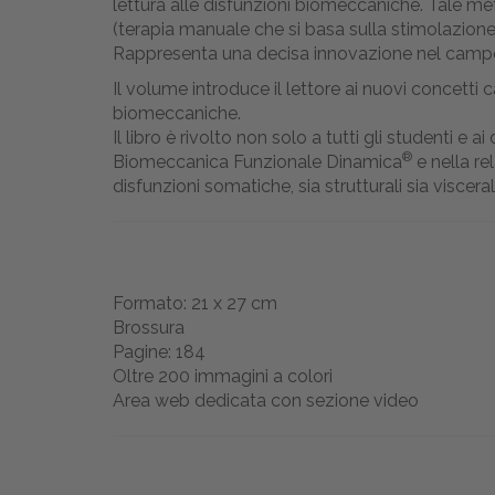
lettura alle disfunzioni biomeccaniche. Tale me
(terapia manuale che si basa sulla stimolazione d
Rappresenta una decisa innovazione nel campo 
Il volume introduce il lettore ai nuovi concetti ca
biomeccaniche.
Il libro è rivolto non solo a tutti gli studenti e
®
Biomeccanica Funzionale Dinamica
e nella re
disfunzioni somatiche, sia strutturali sia viscera
Formato: 21 x 27 cm
Brossura
Pagine: 184
Oltre 200 immagini a colori
Area web dedicata con sezione video