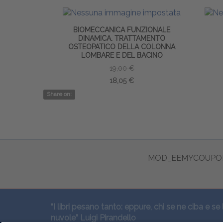
BIOMECCANICA FUNZIONALE
DINAMICA. TRATTAMENTO
OSTEOPATICO DELLA COLONNA
LOMBARE E DEL BACINO
19,00 €
18,05 €
Share on:
MOD_EEMYCOUPON
“I libri pesano tanto: eppure, chi se ne ciba e se 
nuvole” Luigi Pirandello