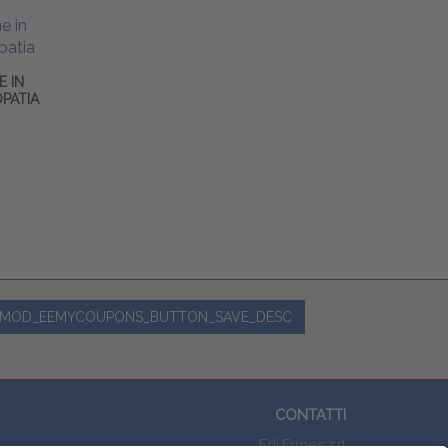
E IN
OPATIA
MOD_EEMYCOUPONS_BUTTON_SAVE_DESC
CONTATTI
Edi.Ermes srl