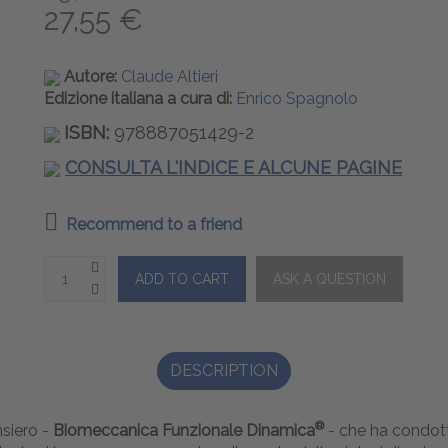
27,55 €
Autore:
Claude Altieri
Edizione italiana a cura di:
Enrico Spagnolo
ISBN:
978887051429-2
CONSULTA L'INDICE E ALCUNE PAGINE
Recommend to a friend
DESCRIPTION
®
nsiero -
Biomeccanica Funzionale Dinamica
- che ha condott