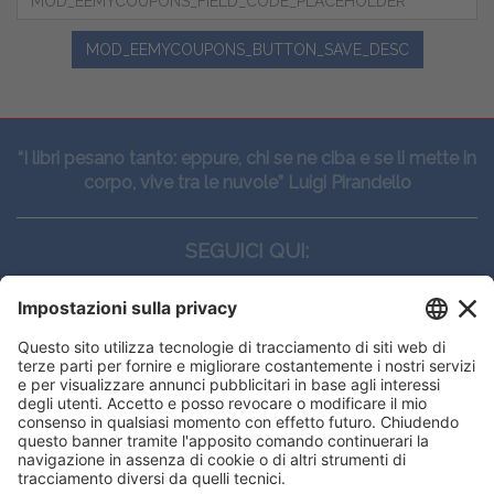
MOD_EEMYCOUPONS_BUTTON_SAVE_DESC
“I libri pesano tanto: eppure, chi se ne ciba e se li mette in
corpo, vive tra le nuvole” Luigi Pirandello
SEGUICI QUI:
CONTATTI
Edi.Ermes srl
Viale E. Forlanini, 21 - 20134, Milano
(+39)027021121
E-mail:
eeinfo@eenet.it