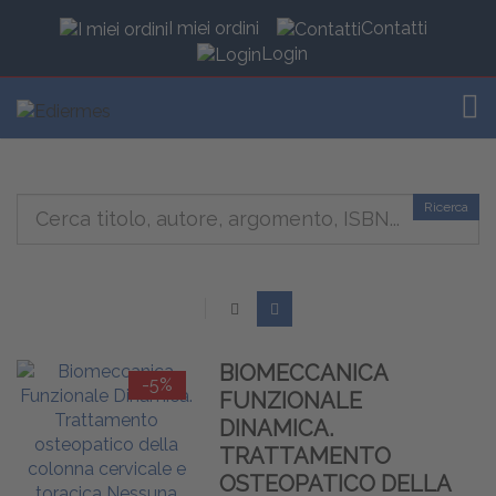
I miei ordini
Contatti
Login
TOG
Ricerca
BIOMECCANICA
-5%
FUNZIONALE
DINAMICA.
TRATTAMENTO
OSTEOPATICO DELLA