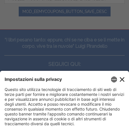
MOD_EEMYCOUPONS_BUTTON_SAVE_DESC
“I libri pesano tanto: eppure, chi se ne ciba e se li mette in
corpo, vive tra le nuvole” Luigi Pirandello
SEGUICI QUI:
CONTATTI
Edi.Ermes srl
Viale E. Forlanini, 21 - 20134, Milano
(+39)027021121
E-mail:
eeinfo@eenet.it