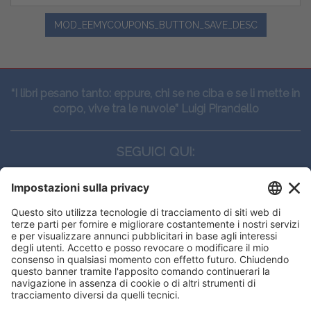
MOD_EEMYCOUPONS_BUTTON_SAVE_DESC
“I libri pesano tanto: eppure, chi se ne ciba e se li mette in
corpo, vive tra le nuvole” Luigi Pirandello
SEGUICI QUI:
CONTATTI
Edi.Ermes srl
Viale E. Forlanini, 21 - 20134, Milano
(+39)027021121
E-mail:
eeinfo@eenet.it
This website uses cookies to ensure