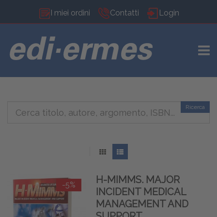
I miei ordini
Contatti
Login
TOGG
Ricerca
H-MIMMS. MAJOR
-5%
INCIDENT MEDICAL
MANAGEMENT AND
SUPPORT