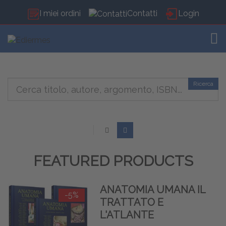
I miei ordini
Contatti
Login
TOG
Ricerca
FEATURED PRODUCTS
ANATOMIA UMANA IL
-5%
TRATTATO E
L'ATLANTE