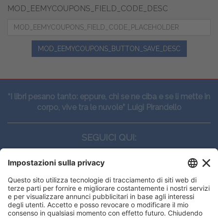
MOD_EEMYCOUPONS_FIELD_CODE_DESC
MOD_EEMYCOUPONS_BUTTON_SAVE_DESC
“I libri pesano tanto: eppure, chi se ne ciba e se li mette in
corpo, vive tra le nuvole” Luigi Pirandello
SEGUICI QUI:
CONTATTI
Edi.Ermes srl