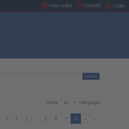
I miei ordini
Contatti
Login
Ricerca
Show
per page
24
1
2
3
...
5
6
7
8
›
»