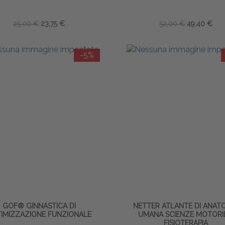
25,00 €
23,75 €
52,00 €
49,40 €
-5%
GOF® GINNASTICA DI
NETTER ATLANTE DI ANAT
IMIZZAZIONE FUNZIONALE
UMANA SCIENZE MOTORI
FISIOTERAPIA