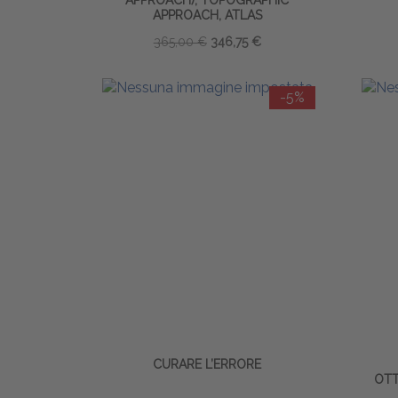
APPROACH), TOPOGRAPHIC
APPROACH, ATLAS
365,00 €
346,75 €
-5%
CURARE L’ERRORE
OTT