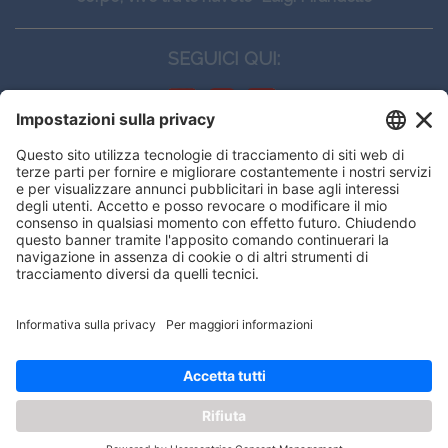
SEGUICI QUI:
CONTATTI
Edi.Ermes srl
Viale E. Forlanini, 21 - 20134, Milano
(+39)027021121
E-mail:
eeinfo@eenet.it
This website uses cookies to ensure
Partita IVA e Codice Fiscale: 02254790153
you get the best experience on our
ORARI
website.
Lunedì — Giovedì: - 08:30 - 13:00 – 14:00 - 17:30
Venerdì: - 08:30 - 13:00 – 14:00 - 16:00
Got it!