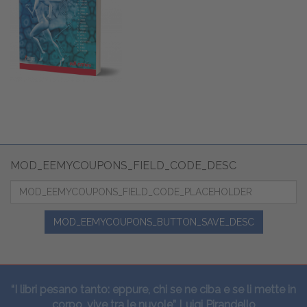
MOD_EEMYCOUPONS_FIELD_CODE_DESC
MOD_EEMYCOUPONS_BUTTON_SAVE_DESC
“I libri pesano tanto: eppure, chi se ne ciba e se li mette in
corpo, vive tra le nuvole” Luigi Pirandello