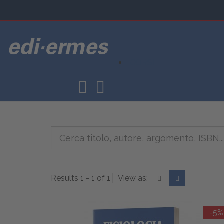
CORSI
Results 1 - 1 of 1
View as:
-5%