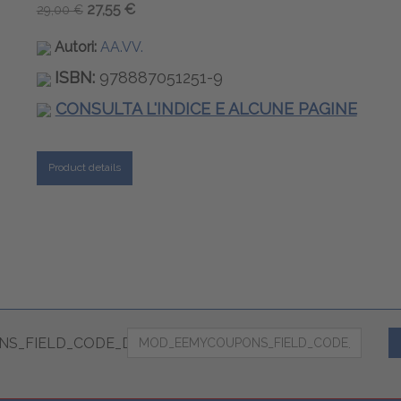
27,55 €
29,00 €
Autori:
AA.VV.
ISBN:
978887051251-9
CONSULTA L'INDICE E ALCUNE PAGINE
Product details
S_FIELD_CODE_DESC