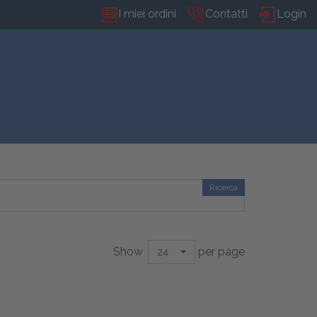
I miei ordini
Contatti
Login
Ricerca
Show
per page
24