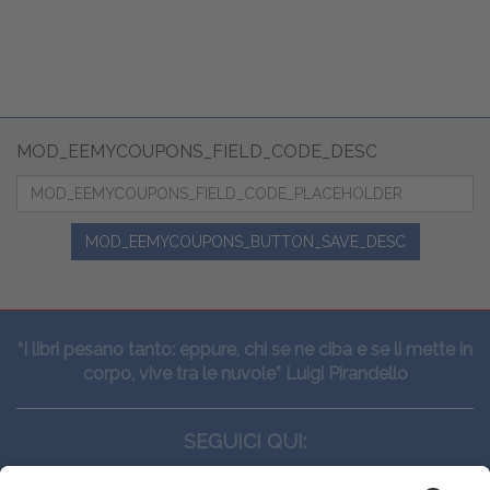
MOD_EEMYCOUPONS_FIELD_CODE_DESC
MOD_EEMYCOUPONS_BUTTON_SAVE_DESC
“I libri pesano tanto: eppure, chi se ne ciba e se li mette in
corpo, vive tra le nuvole” Luigi Pirandello
SEGUICI QUI: