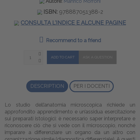
Autore:
Manrico Morroni
ISBN:
978887051388-2
CONSULTA L'INDICE E ALCUNE PAGINE
Recommend to a friend
DESCRIPTION
PER I DOCENTI
Lo studio dell’anatomia microscopica richiede un
approfondito apprendimento e un’assidua esercitazione
sui preparati istologici: è necessario saper interpretare e
riconoscere ciò che si vede con il microscopio, nonché
imparare a differenziare un organo da un altro con
organizzazione simile (diagnostica differenziale). A questi