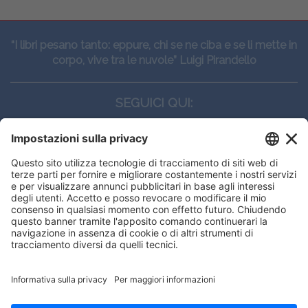
“I libri pesano tanto: eppure, chi se ne ciba e se li mette in
corpo, vive tra le nuvole” Luigi Pirandello
SEGUICI QUI:
CONTATTI
Edi.Ermes srl
Viale E. Forlanini, 21 - 20134, Milano
(+39)027021121
E-mail:
eeinfo@eenet.it
This website uses cookies to ensure
Partita IVA e Codice Fiscale: 02254790153
you get the best experience on our
ORARI
website.