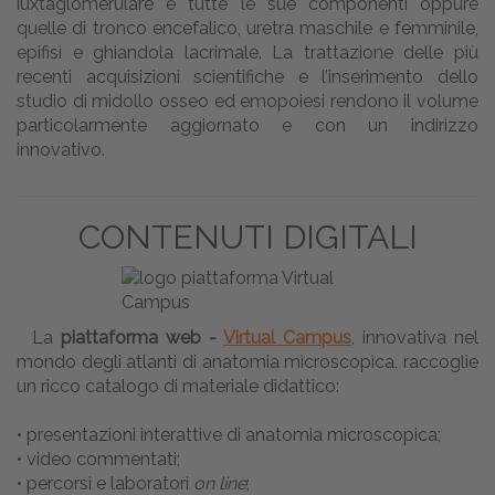
iuxtaglomerulare e tutte le sue componenti oppure
quelle di tronco encefalico, uretra maschile e femminile,
epifisi e ghiandola lacrimale. La trattazione delle più
recenti acquisizioni scientifiche e l’inserimento dello
studio di midollo osseo ed emopoiesi rendono il volume
particolarmente aggiornato e con un indirizzo
innovativo.
CONTENUTI DIGITALI
La
piattaforma web -
Virtual Campus
, innovativa nel
mondo degli atlanti di anatomia microscopica, raccoglie
un ricco catalogo di materiale didattico:
• presentazioni interattive di anatomia microscopica;
• video commentati;
• percorsi e laboratori
on line
;