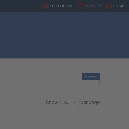
I miei ordini
Contatti
Login
Ricerca
Show
per page
24