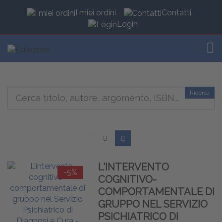
I miei ordini
Contatti
Login
TOG
Ricerca
L'INTERVENTO
-5%
COGNITIVO-
COMPORTAMENTALE DI
GRUPPO NEL SERVIZIO
PSICHIATRICO DI