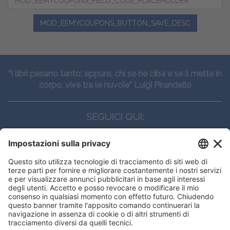
MOD_EEMYCOUPONS_BUTTON_SAVE_DESC
“I libri pesano tanto: eppure, chi se ne ciba e se li mette in
corpo, vive tra le nuvole” Luigi Pirandello
SEGUICI QUI:
CONTATTI
Edi.Ermes srl
Viale E. Forlanini, 21 - 20134, Milano
(+39)027021121
E-mail:
eeinfo@eenet.it