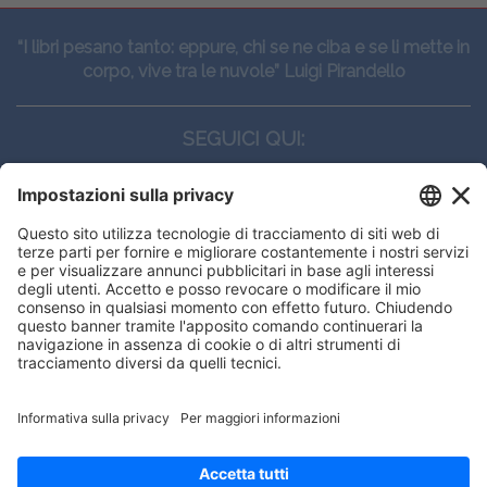
“I libri pesano tanto: eppure, chi se ne ciba e se li mette in
corpo, vive tra le nuvole” Luigi Pirandello
SEGUICI QUI:
CONTATTI
Edi.Ermes srl
Viale E. Forlanini, 21 - 20134, Milano
(+39)027021121
E-mail:
eeinfo@eenet.it
This website uses cookies to ensure
Partita IVA e Codice Fiscale: 02254790153
you get the best experience on our
ORARI
website.
Lunedì — Giovedì: - 08:30 - 13:00 – 14:00 - 17:30
Venerdì: - 08:30 - 13:00 – 14:00 - 16:00