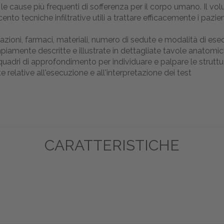
 le cause più frequenti di sofferenza per il corpo umano. Il v
o tecniche infiltrative utili a trattare efficacemente i pazienti 
cazioni, farmaci, materiali, numero di sedute e modalità di es
 ampiamente descritte e illustrate in dettagliate tavole anatomi
 riquadri di approfondimento per individuare e palpare le strut
te relative all'esecuzione e all'interpretazione dei test
CARATTERISTICHE