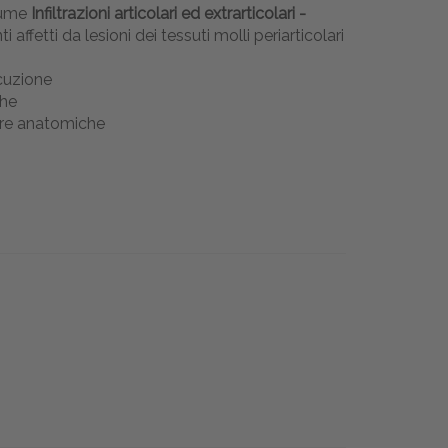
olume
Infiltrazioni articolari ed extrarticolari -
affetti da lesioni dei tessuti molli periarticolari
ecuzione
che
ture anatomiche