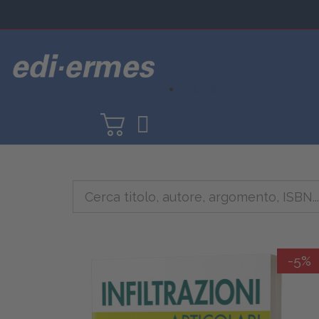
CORSI
-5%