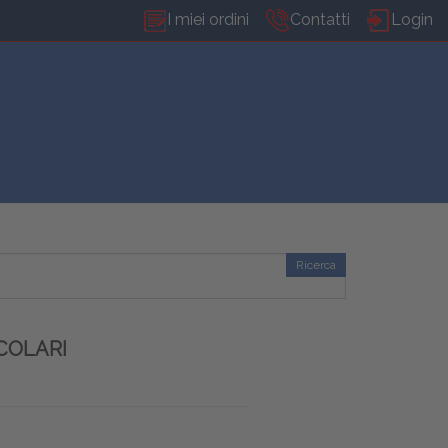
I miei ordini
Contatti
Login
Ricerca
COLARI