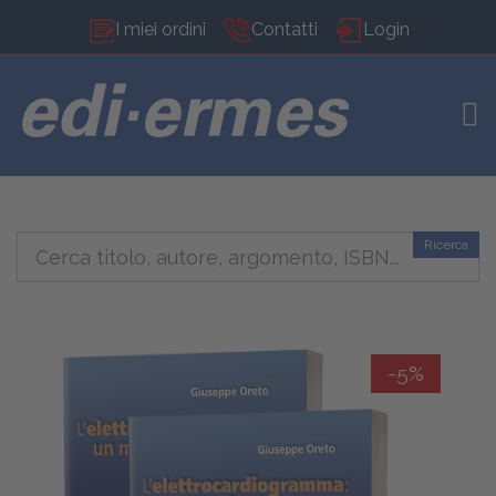
I miei ordini
Contatti
Login
TOG
Ricerca
-5%