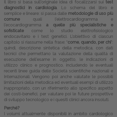
Il libro si basa sull'originale idea di focalizzarsi sui
test
diagnostici in cardiologia
. Lo schema del libro è
semplice e lineare: si passa dalle
metodologie di uso più
comune
quali l'elettrocardiogramma e
l'ecocardiogramma
a quelle più specialistiche e
sofisticate
come lo studio elettrofisiologico
endocavitario e i test genetici. L'obiettivo di ciascun
capitolo si riassume nella frase: “
come, quando, per chi
”:
quindi, descrizione sintetica della metodica, con dati
tecnici che permettano la valutazione della qualità di
esecuzione dell'esame in oggetto, le indicazioni di
utilizzo clinico e prognostico, includendo le eventuali
recenti linee guida delle Società scientifiche nazionali e
Internazionali. Vengono poi anche valutate le possibili
limitazioni della metodica ed eventuali esempi di utilizzo
inappropriato, con un riferimento allo specifico aspetto
dei costi-benefici, per valutare poi le future prospettive
di sviluppo tecnologico e i quesiti clinici ancora insoluti.
Perché?
I volumi attualmente disponibili in ambito cardiologico