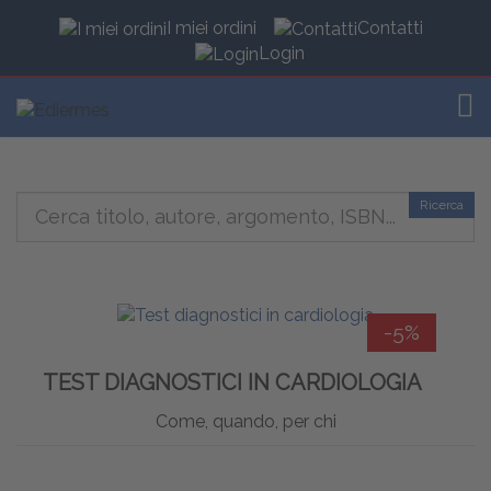
I miei ordini
Contatti
Login
TOG
Ricerca
-5%
TEST DIAGNOSTICI IN CARDIOLOGIA
Come, quando, per chi