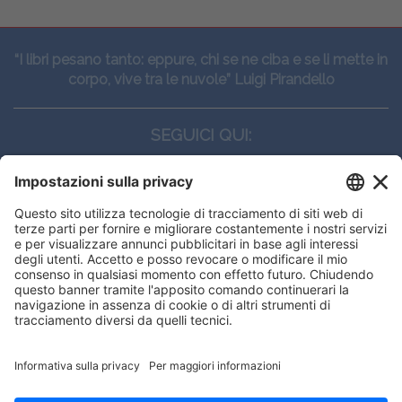
“I libri pesano tanto: eppure, chi se ne ciba e se li mette in
corpo, vive tra le nuvole” Luigi Pirandello
SEGUICI QUI:
CONTATTI
Edi.Ermes srl
Viale E. Forlanini, 21 - 20134, Milano
(+39)027021121
E-mail:
eeinfo@eenet.it
Partita IVA e Codice Fiscale: 02254790153
ORARI