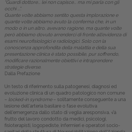
“Guardi dottore... lei non capisce... ma mi parla con gli
occhi ...”.
Quante volte abbiamo sentito questa implorazione e
quante volte abbiamo avuto la conferma che, in un
modo o in un altro, avevano ragione, ma quante volte
però abbiamo dovuto arrenderci di fronte all'evidenza di
esami neurofisiologici e radiologici. Solo con la
conoscenza approfondita della malattia e della sua
presentazione clinica è stato possibile, pur soffrendo,
modificare razionalmente obiettivi e intraprendere
strategie diverse.
Dalla Prefazione
Un testo di riferimento sulla patogenesi, diagnosi ed
evoluzione clinica di un quadro patologico non comune
–
locked-in syndrome
– solitamente conseguente a una
lesione dell'arteria basilare o fase evolutiva
dell'emergenza dallo stato di veglia aresponsiva. √à
frutto del lavoro condotto da medici, psicologi,
fisioterapisti, logopediste, infermieri e operatori socio-
sanitari della struttura di Neuroriabilitazione dell'Azienda