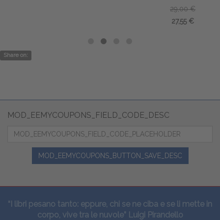
29,00 €
27,55 €
Share on:
MOD_EEMYCOUPONS_FIELD_CODE_DESC
MOD_EEMYCOUPONS_BUTTON_SAVE_DESC
“I libri pesano tanto: eppure, chi se ne ciba e se li mette in
corpo, vive tra le nuvole” Luigi Pirandello