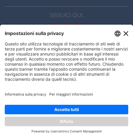
SEGUICI QUI:
CONTATTI
Edi.Ermes srl
Viale E. Forlanini, 21 - 20134, Milano
(+39)027021121
E-mail:
eeinfo@eenet.it
This website uses cookies to ensure
Partita IVA e Codice Fiscale: 02254790153
you get the best experience on our
ORARI
website.
Lunedì — Giovedì: - 08:30 - 13:00 – 14:00 - 17:30
Venerdì: - 08:30 - 13:00 – 14:00 - 16:00
Got it!