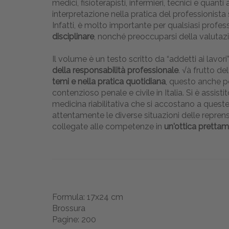
medici, fisioterapisti, infermieri, tecnici e quanti
interpretazione nella pratica del professionista s
Infatti, è molto importante per qualsiasi profes
disciplinare
, nonché preoccuparsi della valutaz
Il volume è un testo scritto da “addetti ai lavo
della responsabilità professionale
. √à frutto de
temi e nella pratica quotidiana
, questo anche pe
contenzioso penale e civile in Italia. Si è assist
medicina riabilitativa che si accostano a quest
attentamente le diverse situazioni delle reprensi
collegate alle competenze in
un'ottica pretta
Formula: 17x24 cm
Brossura
Pagine: 200