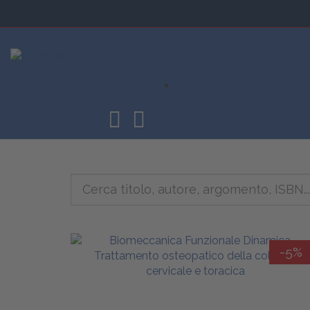
CORSI
-5%