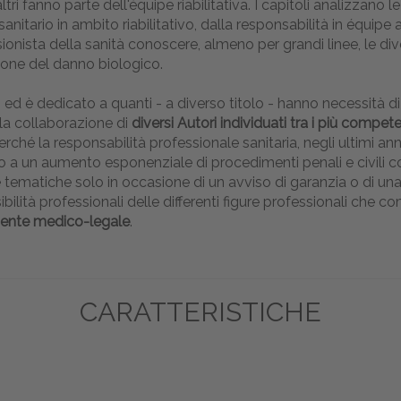
 altri fanno parte dell'équipe riabilitativa. I capitoli analizzano l
anitario in ambito riabilitativo, dalla responsabilità in équipe 
sionista della sanità conoscere, almeno per grandi linee, le di
ione del danno biologico.
ri” ed è dedicato a quanti - a diverso titolo - hanno necessità
lla collaborazione di
diversi Autori individuati tra i più compe
rché la responsabilità professionale sanitaria, negli ultimi a
ito a un aumento esponenziale di procedimenti penali e civili con
e tematiche solo in occasione di un avviso di garanzia o di un
bilità professionali delle differenti figure professionali che 
mente medico-legale
.
CARATTERISTICHE