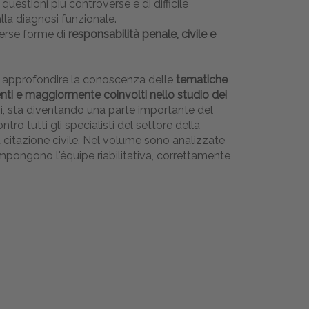
e questioni più controverse e di difficile
alla diagnosi funzionale.
verse forme di
responsabilità penale, civile e
 di approfondire la conoscenza delle
tematiche
tenti e maggiormente coinvolti nello studio dei
nni, sta diventando una parte importante del
tro tutti gli specialisti del settore della
a citazione civile. Nel volume sono analizzate
compongono l'équipe riabilitativa, correttamente