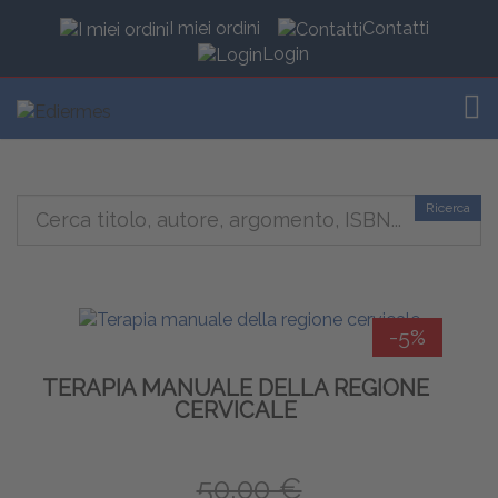
I miei ordini
Contatti
Login
TOG
Ricerca
-5%
TERAPIA MANUALE DELLA REGIONE
CERVICALE
50,00 €