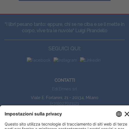
“I libri pesano tanto: eppure, chi se ne ciba e se li mette in
corpo, vive tra le nuvole” Luigi Pirandello
SEGUICI QUI:
CONTATTI
Edi.Ermes srl
Viale E. Forlanini, 21 - 20134, Milano
(+39)027021121
E-mail:
eeinfo@eenet.it
Partita IVA e Codice Fiscale: 02254790153
ORARI