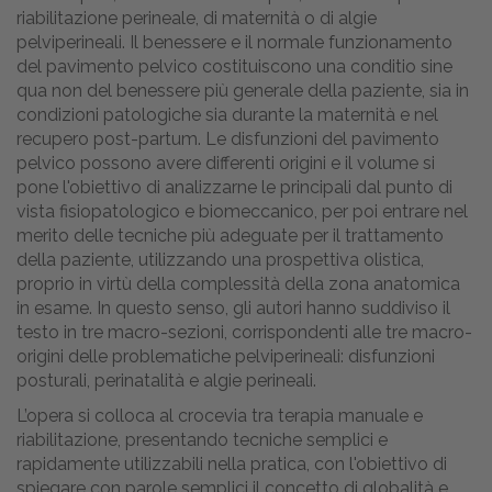
riabilitazione perineale, di maternità o di algie
pelviperineali. Il benessere e il normale funzionamento
del pavimento pelvico costituiscono una conditio sine
qua non del benessere più generale della paziente, sia in
condizioni patologiche sia durante la maternità e nel
recupero post-partum. Le disfunzioni del pavimento
pelvico possono avere differenti origini e il volume si
pone l'obiettivo di analizzarne le principali dal punto di
vista fisiopatologico e biomeccanico, per poi entrare nel
merito delle tecniche più adeguate per il trattamento
della paziente, utilizzando una prospettiva olistica,
proprio in virtù della complessità della zona anatomica
in esame. In questo senso, gli autori hanno suddiviso il
testo in tre macro-sezioni, corrispondenti alle tre macro-
origini delle problematiche pelviperineali: disfunzioni
posturali, perinatalità e algie perineali.
L’opera si colloca al crocevia tra terapia manuale e
riabilitazione, presentando tecniche semplici e
rapidamente utilizzabili nella pratica, con l'obiettivo di
spiegare con parole semplici il concetto di globalità e