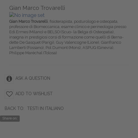
Gian Marco Trovarelli
Gian Marco Trovarelli
, fisioterapista, posturologo e osteopata,
professore di Biomeccanica, esame clinico e perineologia presso
Edi.Ermes (Milano) e BELSO (Scuo- la Belga di Osteopatia),
insegna in prestigiosi corsi di formazione come quelli di Berna-
dette De Gasquet (Parigi), Guy Valencogne (Lione), Gianfranco
Lamberti (Fossano), Pol Dumont (Mons), ASPUG (Ginevra),
Philippe Maréchal (Tolosa)
ASK A QUESTION
ADD TO WISHLIST
BACK TO:
TESTI IN ITALIANO
Share on: