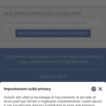
MOD_EEMYCOUPONS_FIELD_CODE_DESC
MOD_EEMYCOUPONS_BUTTON_SAVE_DESC
“I libri pesano tanto: eppure, chi se ne ciba e se li mette in
corpo, vive tra le nuvole” Luigi Pirandello
SEGUICI QUI:
CONTATTI